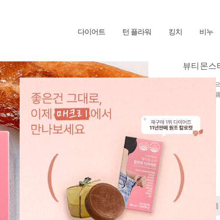
다이어트
턴 플라워
킹치
비누
뷰티몬스터 
굶지말고 먹으
식사전 필수템
판매가
type
관심상품