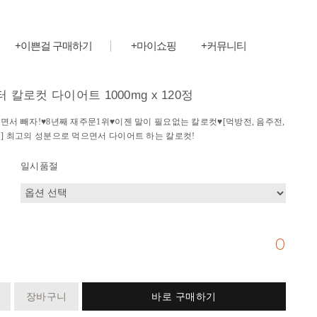
+이쁜걸 구매하기
+마이쇼핑
+커뮤니티
칼로컷 다이어트 1000mg x 120정
면서 빼자!♥8년째 재주문1위♥이젠 말이 필요없는 칼로컷♥[먹방전, 음주전,
] 최고의 성분으로 먹으면서 다이어트 하는 칼로컷!
일시품절
0
장바구니
바로 구매하기